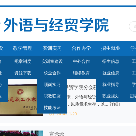
设
教学管理
实训实习
合作办学
招生就业
学
介
规章制度
实训室建设
中外合作
招生信息
工
量
资源下载
校企合作
继续教育
就业信息
工
态
顶岗实习
就业指导
学
外语与经贸学院分会获市模范职工小家
改
职教联盟
职业规划
团
近年来，外语与经贸学院工会在学校党政
业为导向，以质量求生存，以...[
详细
]
技能考证
2014-11-20
宣念念