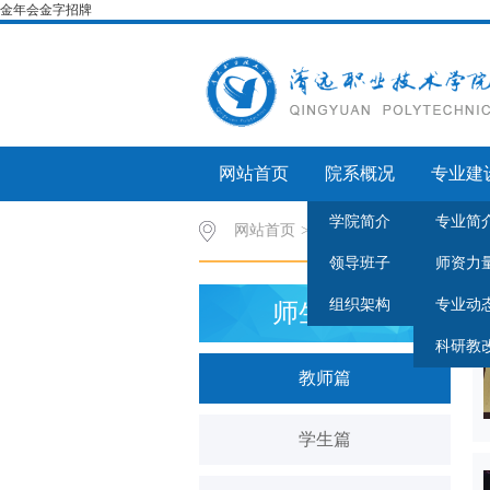
金年会金字招牌
网站首页
院系概况
专业建
学院简介
专业简
网站首页
>
师生风采
>
教师篇
领导班子
师资力
组织架构
专业动
师生风采
科研教
教师篇
学生篇