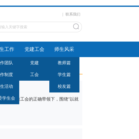
|
联系我们
生工作
党建工会
师生风采
作团队
党建
教师篇
作制度
工会
学生篇
生活动
校友篇
称号
委学生会
领导和上级工会的正确带领下，围绕“以就